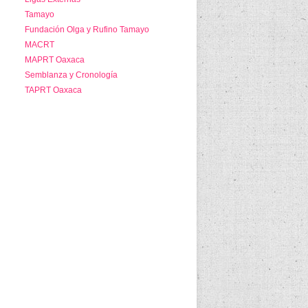
Tamayo
Fundación Olga y Rufino Tamayo
MACRT
MAPRT Oaxaca
Semblanza y Cronología
TAPRT Oaxaca