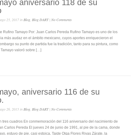
mayo aniversario 118 de su
o
ago 25, 2017 in
Blog
,
Blog DART
|
No Comments
 de Rufino Tamayo Por: Juan Carlos Pereda Rufino Tamayo es uno de los
ia más audaz en el ámbito mexicano, cuyos aportes enriquecieron el
n embargo su punto de partida fue la tradición, tanto para su pintura, como
o. Tamayo valoró sobre […]
mayo, aniversario 116 de su
o.
ago 26, 2015 in
Blog
,
Blog DART
|
No Comments
n tres cuadros En conmemoración del 116 aniversario del nacimiento de
n Carlos Pereda El jueves 24 de junio de 1991, al pie de la cama, donde
, estuvo de pie, casi estoica, Taide Olga Flores Rivas Zárate, la