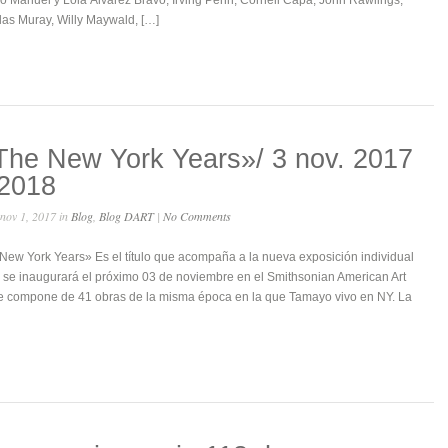
omo Manuel y Lola Álvarez Bravo, Irving Penn, Cornell Capa, John Rawlings,
as Muray, Willy Maywald, […]
he New York Years»/ 3 nov. 2017
 2018
nov 1, 2017 in
Blog
,
Blog DART
|
No Comments
ew York Years» Es el título que acompaña a la nueva exposición individual
se inaugurará el próximo 03 de noviembre en el Smithsonian American Art
 compone de 41 obras de la misma época en la que Tamayo vivo en NY. La