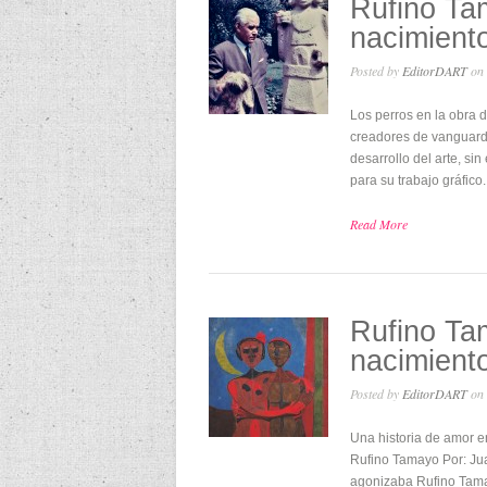
Rufino Ta
nacimient
Posted by
EditorDART
on 
Los perros en la obra
creadores de vanguard
desarrollo del arte, si
para su trabajo gráfic
Read More
Rufino Ta
nacimient
Posted by
EditorDART
on 
Una historia de amor e
Rufino Tamayo Por: Jua
agonizaba Rufino Tamayo