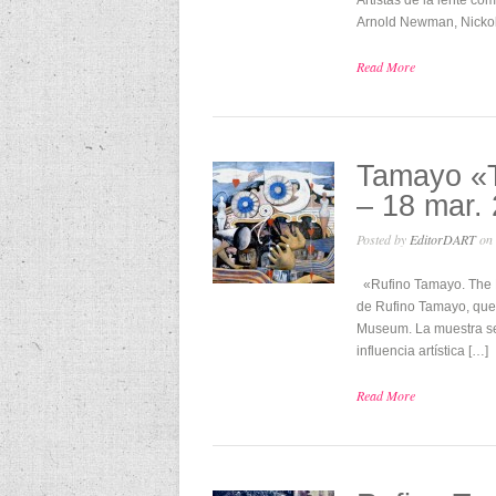
Artistas de la lente c
Arnold Newman, Nickol
Read More
Tamayo «T
– 18 mar.
Posted by
EditorDART
on 
«Rufino Tamayo. The N
de Rufino Tamayo, que 
Museum. La muestra se
influencia artística […]
Read More