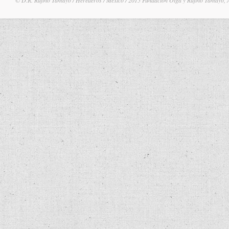
© D.R. Rufino Tamayo / Herederos / México / 2015 Fundación Olga y Rufino Tamayo, 