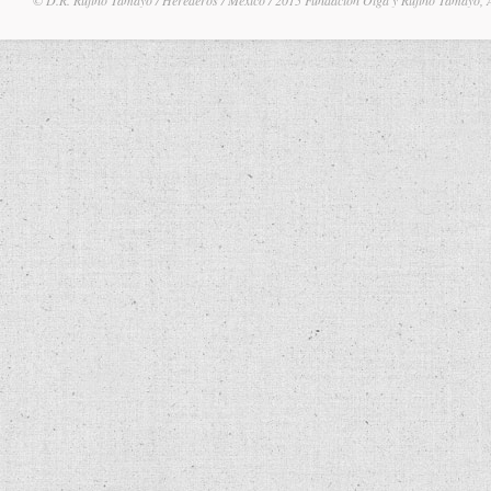
© D.R. Rufino Tamayo / Herederos / México / 2015 Fundación Olga y Rufino Tamayo, 