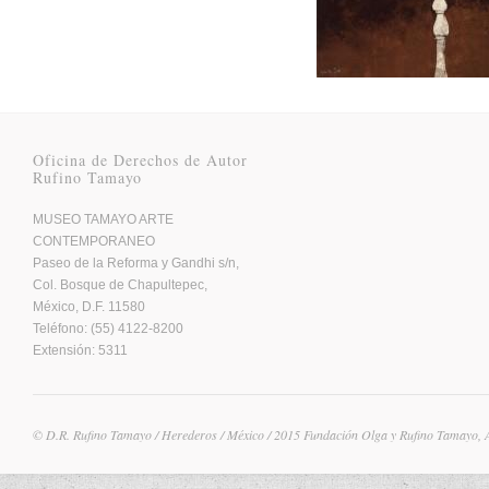
Oficina de Derechos de Autor
Rufino Tamayo
MUSEO TAMAYO ARTE
CONTEMPORANEO
Paseo de la Reforma y Gandhi s/n,
Col. Bosque de Chapultepec,
México, D.F. 11580
Teléfono: (55) 4122-8200
Extensión: 5311
© D.R. Rufino Tamayo / Herederos / México / 2015 Fundación Olga y Rufino Tamayo, 