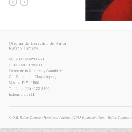
Oficina de Derechos de Autor
Rufino Tamayo
MUSEO TAMAYO ARTE
CONTEMPORANEO
Paseo de la Reforma y Gandhi s/n,
Col. Bosque de Chapultepec,
México, D.F. 11580
Teléfono: (55) 4122-8200
Extensión: 5311
© D.R. Rufino Tamayo / Herederos / México / 2015 Fundación Olga y Rufino Tamayo, 