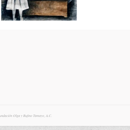
undación Olga y Rufino Tamayo, A.C.