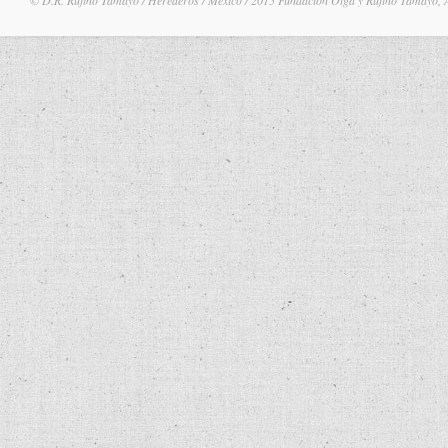
© D.R. Rufino Tamayo / Herederos / México / 2015 Fundación Olga y Rufino Tamayo, 