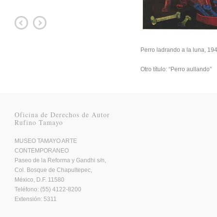
Perro ladrando a la luna, 19
Otro título: “Perro aullando”
Oficina de Derechos de Autor
Rufino Tamayo
MUSEO TAMAYO ARTE
CONTEMPORANEO
Paseo de la Reforma y Gandhi s/n,
Col. Bosque de Chapultepec,
México, D.F. 11580
Teléfono: (55) 4122-8200
Extensión: 5311