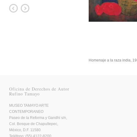
Homenaje a la raza india, 1
Oficina de Derechos de Autor
Rufino Tamayo
MUSEO TAMAYO ARTE
CONTEMPORANEO
Paseo de la Reforma y Gandhi s/n,
Col. Bosque de Chapultepec,
México, D.F. 11580
Teléfono: (55) 4122-8200