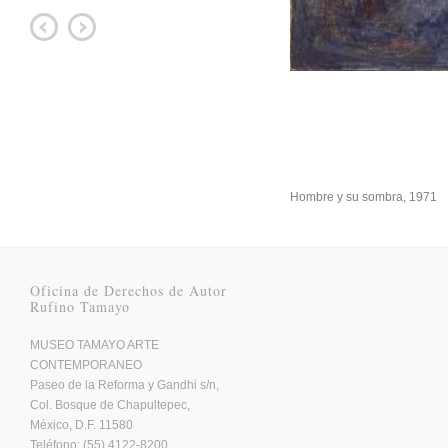
Hombre y su sombra, 1971
Oficina de Derechos de Autor
Rufino Tamayo
MUSEO TAMAYO ARTE
CONTEMPORANEO
Paseo de la Reforma y Gandhi s/n,
Col. Bosque de Chapultepec,
México, D.F. 11580
Teléfono: (55) 4122-8200