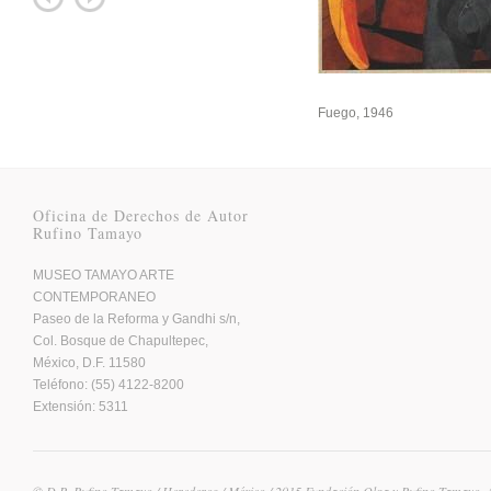
Fuego, 1946
Oficina de Derechos de Autor
Rufino Tamayo
MUSEO TAMAYO ARTE
CONTEMPORANEO
Paseo de la Reforma y Gandhi s/n,
Col. Bosque de Chapultepec,
México, D.F. 11580
Teléfono: (55) 4122-8200
Extensión: 5311