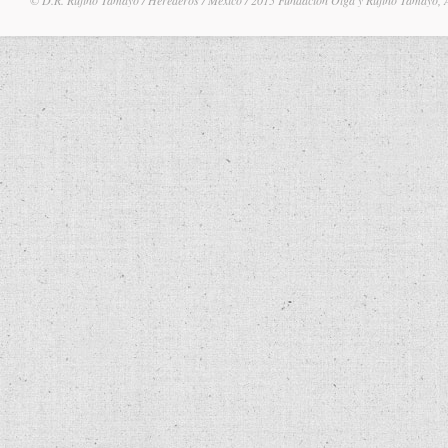
© D.R. Rufino Tamayo / Herederos / México / 2015 Fundación Olga y Rufino Tamayo, 