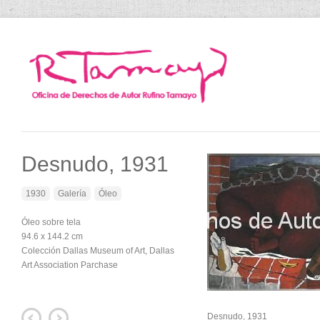
Desnudo, 1931
1930
Galería
Óleo
Óleo sobre tela
94.6 x 144.2 cm
Colección Dallas Museum of Art, Dallas
Art Association Parchase
Desnudo, 1931