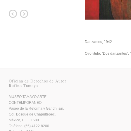
Danzantes, 1942
Otro título: “Dos danzantes”, 
Oficina de Derechos de Autor
Rufino Tamayo
MUSEO TAMAYO ARTE
CONTEMPORANEO
Paseo de la Reforma y Gandhi s/n,
Col. Bosque de Chapultepec,
México, D.F. 11580
Teléfono: (55) 4122-8200