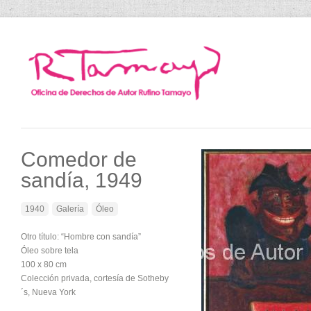
Comedor de
sandía, 1949
1940
Galería
Óleo
Otro título: “Hombre con sandía”
Óleo sobre tela
100 x 80 cm
Colección privada, cortesía de Sotheby
´s, Nueva York